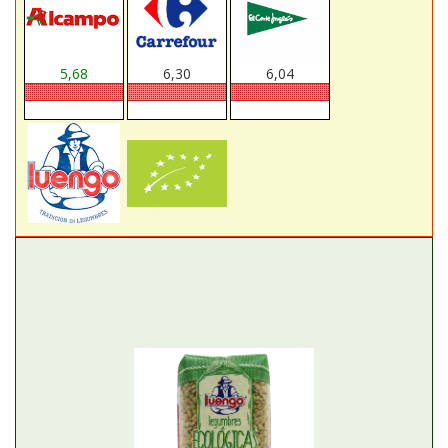
5,68
6,30
6,04