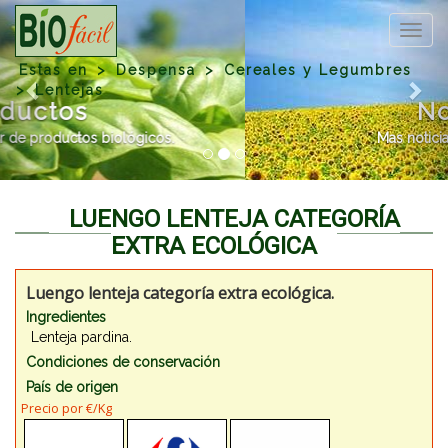
Previous
Nex
Togg
navig
Estas en
Despensa
Cereales y Legumbres
Lentejas
Noticias
Mas noticias sobre ecología.
LUENGO LENTEJA CATEGORÍA
EXTRA ECOLÓGICA
Luengo lenteja categoría extra ecológica.
Ingredientes
Lenteja pardina.
Condiciones de conservación
País de origen
Precio por €/Kg