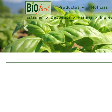
Previous
Productos
Noticias
Estas en
Despensa
Harinas
Ingre