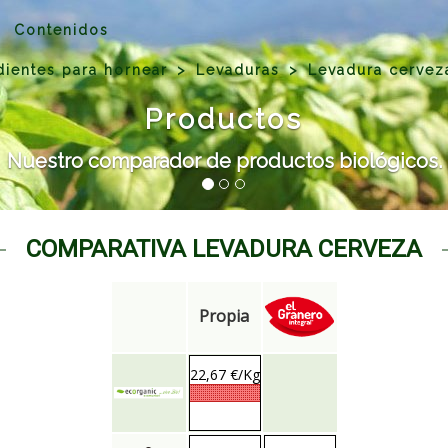
Contenidos
dientes para hornear
Levaduras
Levadura cervez
Productos
Nuestro comparador de productos biológicos.
COMPARATIVA LEVADURA CERVEZA
Propia
22,67 €/Kg