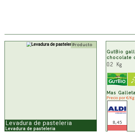
Producto
GutBio gal
chocolate 
0.2 Kg
Mas Gallet
Precio por €/Kg
8,45
Levadura de pasteleria
Levadura de pasteleria