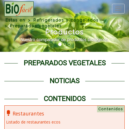
Previous
Nex
Togg
navig
Estas en
Refrigerados y congelados
Preparados vegetales
Productos
Nuestro comparador de productos biológicos.
PREPARADOS VEGETALES
NOTICIAS
CONTENIDOS
Contenidos
Restaurantes
Listado de restaurantes ecos